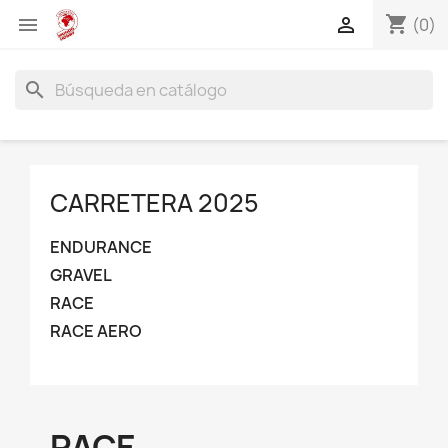
shopping_cart


(0)
search
CARRETERA 2025
ENDURANCE
GRAVEL
RACE
RACE AERO
RACE