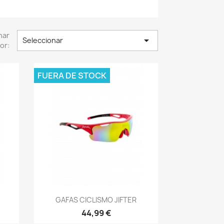
nar

Seleccionar
or:
FUERA DE STOCK
Vista rápida

GAFAS CICLISMO JIFTER
44,99 €