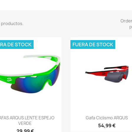
Orde
 productos.
p
RA DE STOCK
FUERA DE STOCK
Vista rápida
Vista rápida


AFAS ARQUS LENTE ESPEJO
Gafa Ciclismo ARQUS
VERDE
54,99 €
29,99 €