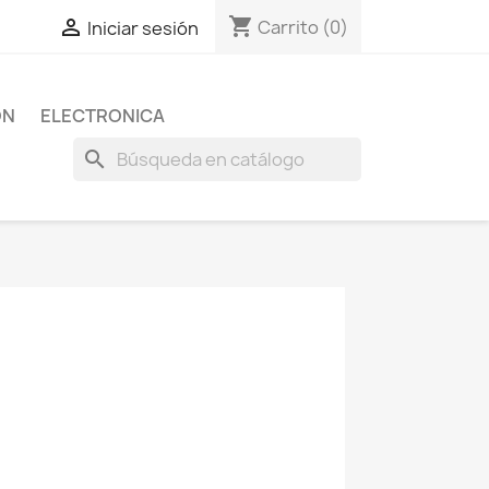
shopping_cart

Carrito
(0)
Iniciar sesión
ON
ELECTRONICA
search