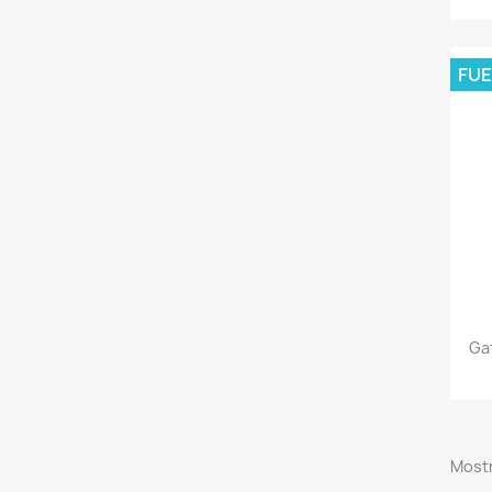
FUE
Ga
Mostr