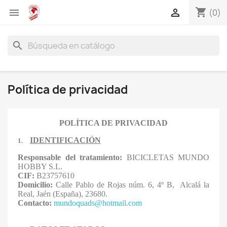
shopping_cart


(0)
search
Política de privacidad
POLÍTICA DE PRIVACIDAD
IDENTIFICACIÓN
1.
Responsable del tratamiento:
BICICLETAS MUNDO
HOBBY S.L.
CIF:
B23757610
Domicilio:
Calle Pablo de Rojas núm. 6, 4º B, Alcalá la
Real, Jaén (España), 23680.
Contacto:
mundoquads@hotmail.com