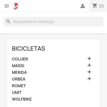
shopping_cart


(0)
search
BICICLETAS

COLUER

MASSI

MERIDA

ORBEA
ROMET
UMIT
WOLFBIKE