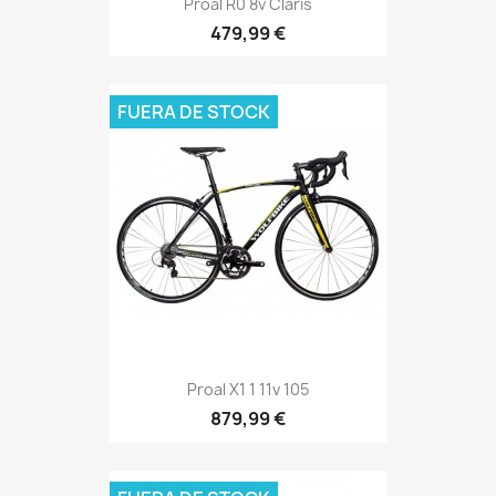
Proal R0 8v Claris
479,99 €
FUERA DE STOCK
Proal X1 1 11v 105
879,99 €