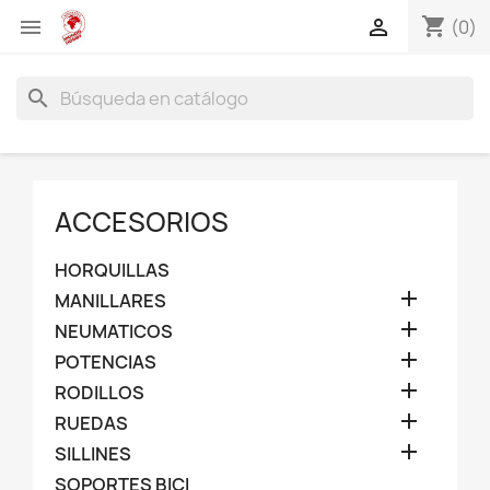
shopping_cart


(0)
search
ACCESORIOS
HORQUILLAS

MANILLARES

NEUMATICOS

POTENCIAS

RODILLOS

RUEDAS

SILLINES
SOPORTES BICI