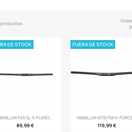
Orde
 productos.
p
RA DE STOCK
FUERA DE STOCK
Vista rápida
Vista rápida


ANILLAR FSA SL-K PLANO...
MANILLAR MTB FSA K-FORCE
89,99 €
119,99 €