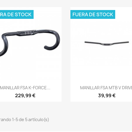
RA DE STOCK
FUERA DE STOCK
Vista rápida
Vista rápida


MANILLAR FSA K-FORCE...
MANILLAR FSA MTB V DRIV
229,99 €
39,99 €
ando 1-5 de 5 artículo(s)