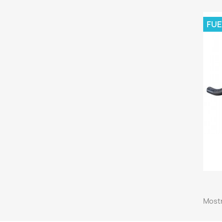
FUE
Mostr