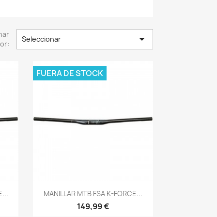
nar

Seleccionar
or:
FUERA DE STOCK
Vista rápida

...
MANILLAR MTB FSA K-FORCE...
149,99 €