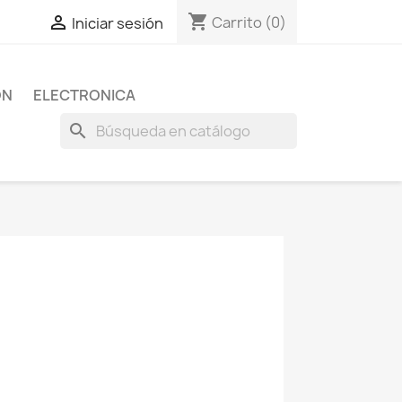
shopping_cart

Carrito
(0)
Iniciar sesión
ON
ELECTRONICA
search