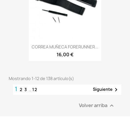
CORREA MUÑECA FORERUNNER...
16,00 €
Mostrando 1-12 de 138 artículo(s)
1

Siguiente
2
3
…
12
Volver arriba
