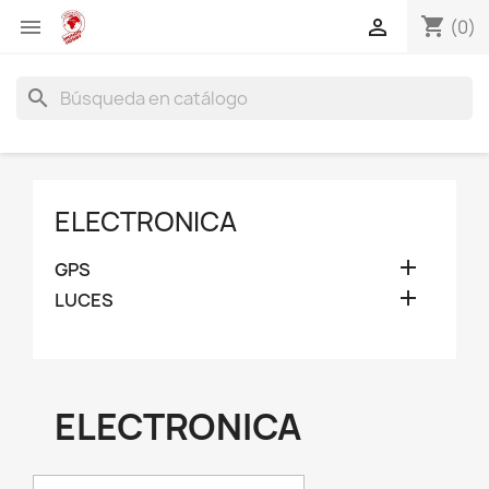
shopping_cart


(0)
search
ELECTRONICA

GPS

LUCES
ELECTRONICA