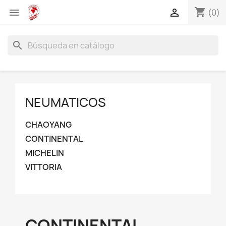
shopping_cart


(0)
search
NEUMATICOS
CHAOYANG
CONTINENTAL
MICHELIN
VITTORIA
CONTINENTAL