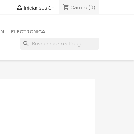
shopping_cart

Carrito
(0)
Iniciar sesión
ON
ELECTRONICA
search