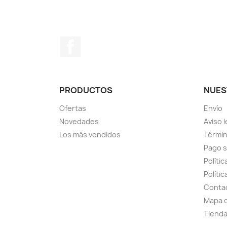
Facebook
PRODUCTOS
NUES
Ofertas
Envío
Novedades
Aviso l
Los más vendidos
Términ
Pago 
Polític
Políti
Conta
Mapa d
Tiend