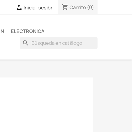
shopping_cart

Carrito
(0)
Iniciar sesión
ON
ELECTRONICA
search