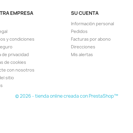
TRA EMPRESA
SU CUENTA
Información personal
egal
Pedidos
os y condiciones
Facturas por abono
seguro
Direcciones
a de privacidad
Mis alertas
cas de cookies
cte con nosotros
el sitio
as
© 2026 - tienda online creada con PrestaShop™