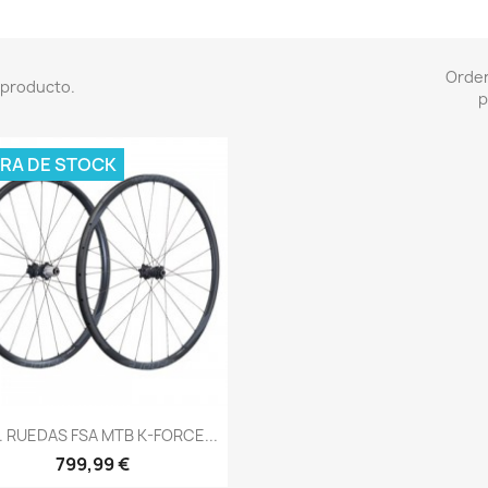
Orde
 producto.
p
RA DE STOCK
Vista rápida

. RUEDAS FSA MTB K-FORCE...
799,99 €