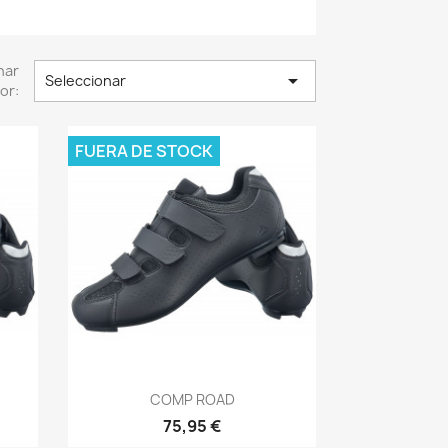
nar

Seleccionar
or:
FUERA DE STOCK
Vista rápida

COMP ROAD
75,95 €