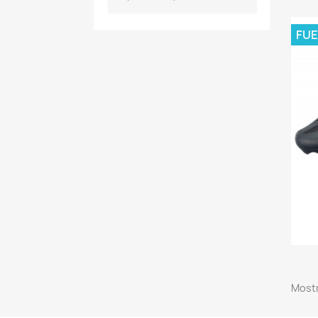
FUE
Mostr