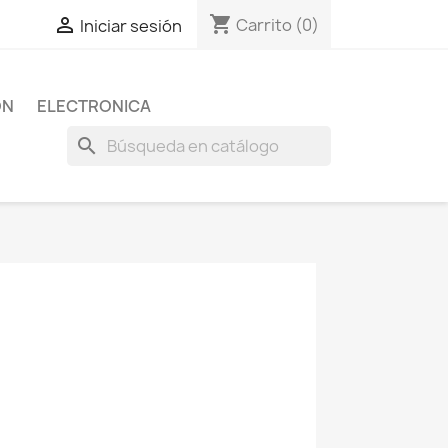
shopping_cart

Carrito
(0)
Iniciar sesión
ON
ELECTRONICA
search