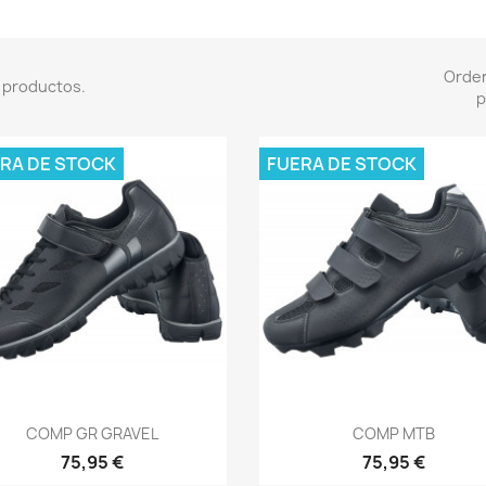
Orde
 productos.
p
RA DE STOCK
FUERA DE STOCK
Vista rápida
Vista rápida


COMP GR GRAVEL
COMP MTB
75,95 €
75,95 €