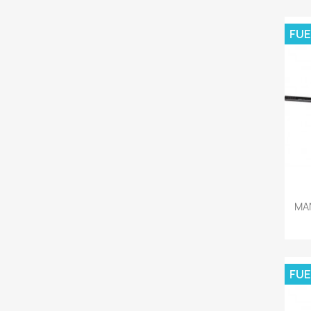
FUE
MA
FUE