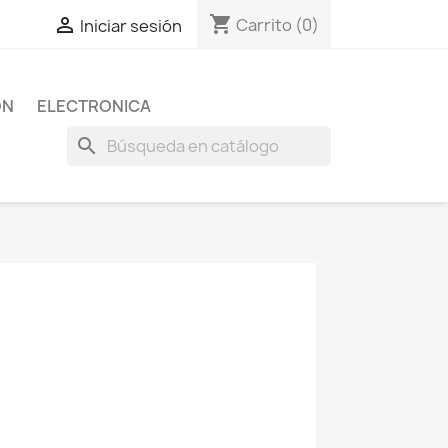
shopping_cart

Carrito
(0)
Iniciar sesión
ON
ELECTRONICA
search