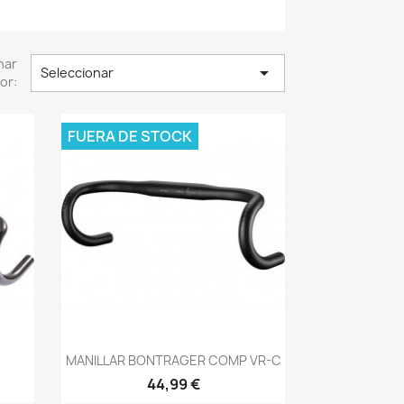
nar

Seleccionar
or:
FUERA DE STOCK
Vista rápida

MANILLAR BONTRAGER COMP VR-C
44,99 €