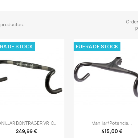
Orde
 productos.
p
RA DE STOCK
FUERA DE STOCK
Vista rápida
Vista rápida


NILLAR BONTRAGER VR-C...
Manillar/potencia...
249,99 €
415,00 €