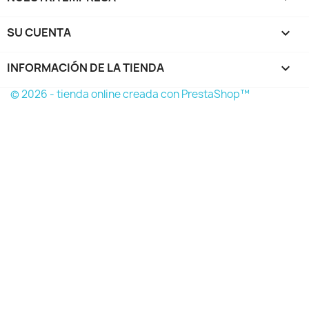
SU CUENTA

INFORMACIÓN DE LA TIENDA
keyboard_arrow_down
© 2026 - tienda online creada con PrestaShop™