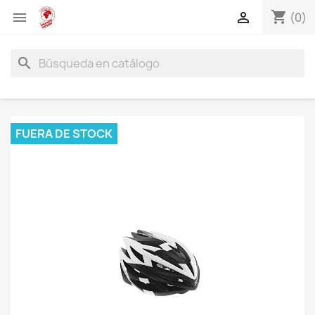
shopping_cart


(0)
search
FUERA DE STOCK