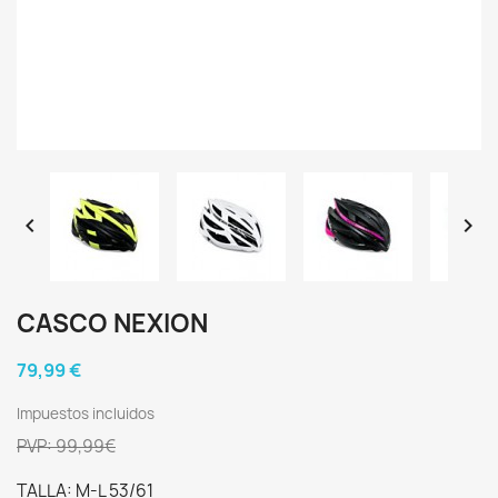


CASCO NEXION
79,99 €
Impuestos incluidos
PVP: 99,99€
TALLA: M-L 53/61