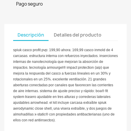
Pago seguro
Descripción
Detalles del producto
spiuk casco profit pvp: 199,90 ahora: 169,99 casco inmold de 4
carcasas. estructura interna con refuerzos inyectados. inserciones
internas de nanotecnología que mejoran la absorción de
impactos. tecnología armourgel® impact protection (aip) que
mejora la respuesta del casco a fuerzas lineales en un 30% y
rotacionales en un 25%. excelente ventilación. 21 grandes
aberturas conectadas por canales que favorecen las corrientes
de aire internas. sistema de ajuste preciso y rápido: boa® fit
system trasero ajustable en tres alturas y correderas laterales
ajustables arrowhead. el kit incluye carcasa extraíble spiuk
aerodynamic close shell, una visera extraíble, y dos juegos de
almohadillas x-static® con propiedades antibacterianas (uno de
ellos con red antiinsectos).