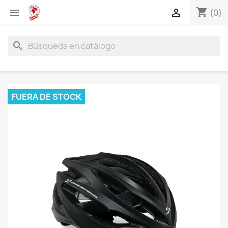
shopping_cart


(0)
search
FUERA DE STOCK