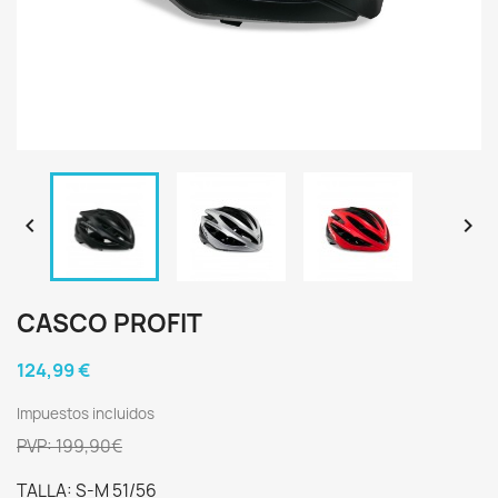


CASCO PROFIT
124,99 €
Impuestos incluidos
PVP: 199,90€
TALLA: S-M 51/56