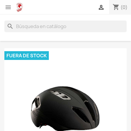
shopping_cart


(0)
search
FUERA DE STOCK