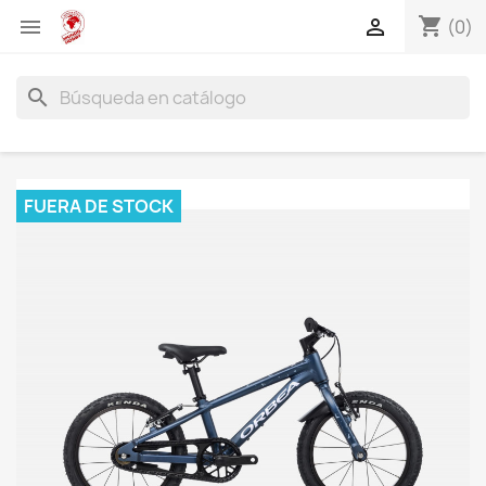
shopping_cart


(0)
search
FUERA DE STOCK