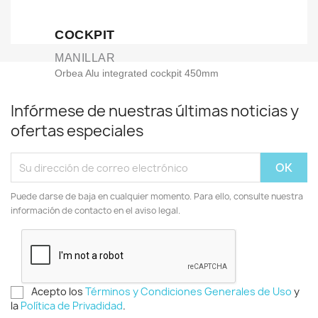
COCKPIT
MANILLAR
Orbea Alu integrated cockpit 450mm
Infórmese de nuestras últimas noticias y
ofertas especiales
FRENOS
MANETAS FRENO
Junior V-Brake lever, alloy body and alloy
lever, with reach adjustment
Puede darse de baja en cualquier momento. Para ello, consulte nuestra
información de contacto en el aviso legal.
FRENO
Junior alloy V-brake
Acepto los
Términos y Condiciones Generales de Uso
y
RUEDAS
la
Política de Privadidad
.