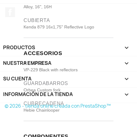
RUEDA
Alloy, 16", 16H
Facebook
CUBIERTA
Kenda 879 16x1,75" Reflective Logo
PRODUCTOS

ACCESORIOS
NUESTRA EMPRESA

PEDALES
VP-229 Black with reflectors
SU CUENTA

GUARDABARROS
Orbea Custom fork
INFORMACIÓN DE LA TIENDA
keyboard_arrow_down
CUBRECADENA
© 2026 - tienda online creada con PrestaShop™
Hebie Chainlooper
COMPONENTES