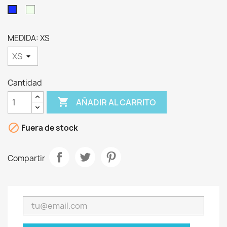
Verde
Azul
claro
Marino
MEDIDA: XS
Cantidad

AÑADIR AL CARRITO

Fuera de stock
Compartir