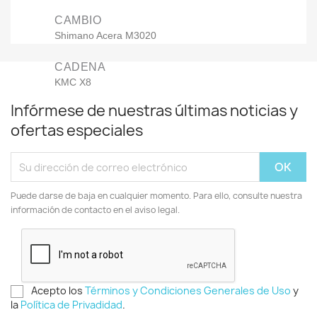
CAMBIO
Shimano Acera M3020
CADENA
KMC X8
Infórmese de nuestras últimas noticias y
GUIACADENA
ofertas especiales
Orbea Junior Chainguide
COCKPIT
Puede darse de baja en cualquier momento. Para ello, consulte nuestra
información de contacto en el aviso legal.
MANILLAR
Orbea Alu integrated cockpit 540mm
FRENOS
Acepto los
Términos y Condiciones Generales de Uso
y
la
Política de Privadidad
.
FRENO