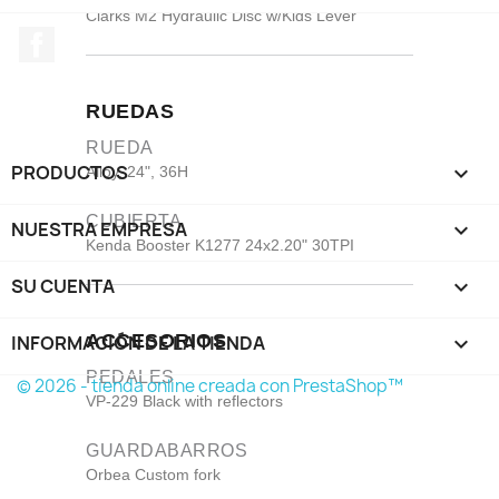
Clarks M2 Hydraulic Disc w/Kids Lever
Facebook
RUEDAS
RUEDA
PRODUCTOS

Alloy, 24", 36H
CUBIERTA
NUESTRA EMPRESA

Kenda Booster K1277 24x2.20" 30TPI
SU CUENTA

ACCESORIOS
INFORMACIÓN DE LA TIENDA
keyboard_arrow_down
PEDALES
© 2026 - tienda online creada con PrestaShop™
VP-229 Black with reflectors
GUARDABARROS
Orbea Custom fork