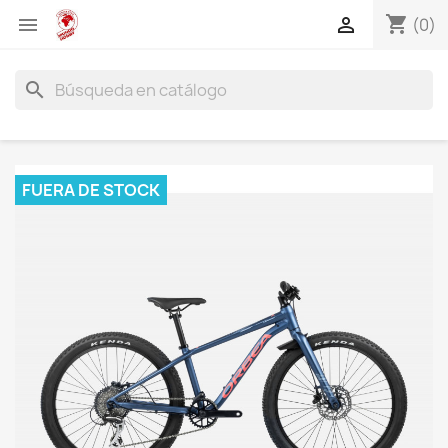
shopping_cart


(0)
search
FUERA DE STOCK