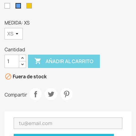
Blanco
Amarillo
Azul
MEDIDA: XS
Cantidad

AÑADIR AL CARRITO

Fuera de stock
Compartir