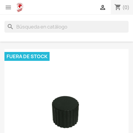
shopping_cart


(0)
search
FUERA DE STOCK