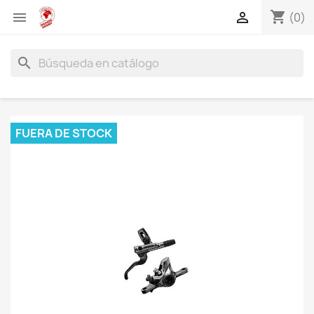
shopping_cart


(0)
search
FUERA DE STOCK