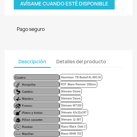
AVÍSAME CUANDO ESTÉ DISPONIBLE
Pago seguro
Descripción
Detalles del producto
Aluminium TB Butted AL-MG-SI
Cuadro:
RST Blaze Remote 100mm
Horquilla:
Shimano Deore
Cambio:
Shimano Deore
Mandos:
Shimano MT200
Frenos:
Shimano 42x32x24T
Platos y bielas:
Shimano 11-36T
Piñon cassette:
Massi Black Gold 2
Ruedas:
Massi MHB-703
Manillar: