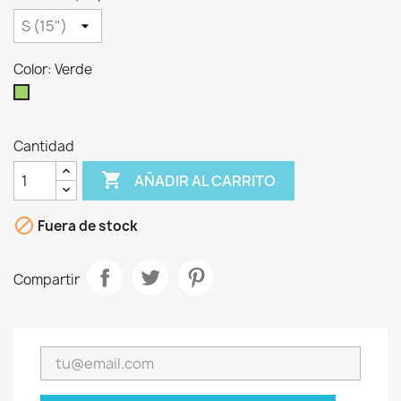
Color: Verde
Verde
Cantidad

AÑADIR AL CARRITO

Fuera de stock
Compartir