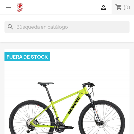
shopping_cart


(0)
search
FUERA DE STOCK