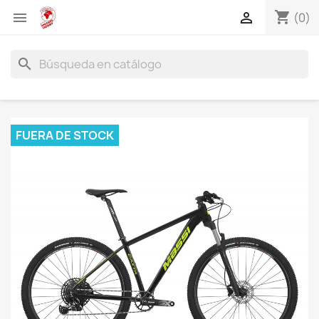
shopping_cart


(0)
search
FUERA DE STOCK