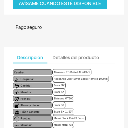
AVÍSAME CUANDO ESTÉ DISPONIBLE
Pago seguro
Descripción
Detalles del producto
Aliminium TB Butted AL-MG-SI
Cuadro:
RockShox Judy Silver Boost Remote 100mm
Horquilla:
Sram NX
Cambio:
Sram SX
Mandos:
Shimano MT200
Frenos:
Sram SX
Platos y bielas:
Sram SX 11-50T
Piñon cassette:
Massi Black Gold 3 Boost
Ruedas:
Massi MHB-703
Manillar: